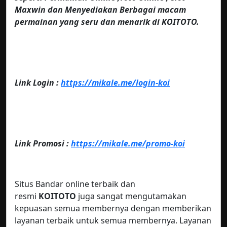
Maxwin dan Menyediakan Berbagai macam
permainan yang seru dan menarik di KOITOTO.
Link Login :
https://mikale.me/login-koi
Link Promosi :
https://mikale.me/promo-koi
Situs Bandar online terbaik dan
resmi
KOITOTO
juga sangat mengutamakan
kepuasan semua membernya dengan memberikan
layanan terbaik untuk semua membernya. Layanan