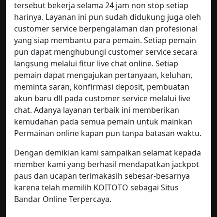
tersebut bekerja selama 24 jam non stop setiap
harinya. Layanan ini pun sudah didukung juga oleh
customer service berpengalaman dan profesional
yang siap membantu para pemain. Setiap pemain
pun dapat menghubungi customer service secara
langsung melalui fitur live chat online. Setiap
pemain dapat mengajukan pertanyaan, keluhan,
meminta saran, konfirmasi deposit, pembuatan
akun baru dll pada customer service melalui live
chat. Adanya layanan terbaik ini memberikan
kemudahan pada semua pemain untuk mainkan
Permainan online kapan pun tanpa batasan waktu.
Dengan demikian kami sampaikan selamat kepada
member kami yang berhasil mendapatkan jackpot
paus dan ucapan terimakasih sebesar-besarnya
karena telah memilih KOITOTO sebagai Situs
Bandar Online Terpercaya.