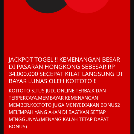
JACKPOT TOGEL !! KEMENANGAN BESAR
DI PASARAN HONGKONG SEBESAR RP
34.000.000 SECEPAT KILAT LANGSUNG DI
BAYAR LUNAS OLEH KOITOTO !!
KOITOTO SITUS JUDI ONLINE TERBAIK DAN
TERPERCAYA,MEMBAYAR KEMENANGAN
MEMBER.KOITOTO JUGA MENYEDIAKAN BONUS2
MELIMPAH YANG AKAN DI BAGIKAN SETIAP
MINGGUNYA.(MENANG KALAH TETAP DAPAT
BONUS)