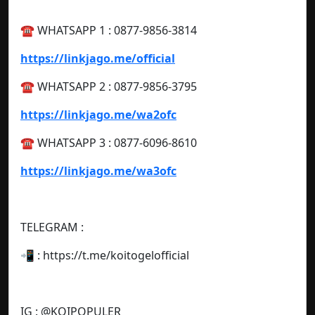
☎️ WHATSAPP 1 : 0877-9856-3814
https://linkjago.me/official
☎️ WHATSAPP 2 : 0877-9856-3795
https://linkjago.me/wa2ofc
☎️ WHATSAPP 3 : 0877-6096-8610
https://linkjago.me/wa3ofc
TELEGRAM :
📲 : https://t.me/koitogelofficial
IG : @KOIPOPULER