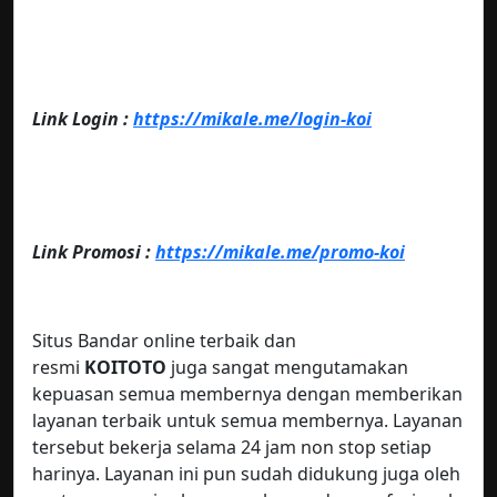
Link Login :
https://mikale.me/login-koi
Link Promosi :
https://mikale.me/promo-koi
Situs Bandar online terbaik dan
resmi
KOITOTO
juga sangat mengutamakan
kepuasan semua membernya dengan memberikan
layanan terbaik untuk semua membernya. Layanan
tersebut bekerja selama 24 jam non stop setiap
harinya. Layanan ini pun sudah didukung juga oleh