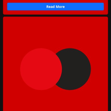
Read More