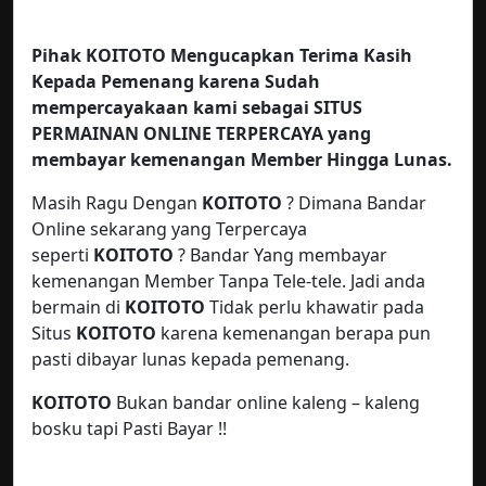
Pihak KOITOTO Mengucapkan Terima Kasih
Kepada Pemenang karena Sudah
mempercayakaan kami sebagai SITUS
PERMAINAN ONLINE TERPERCAYA yang
membayar kemenangan Member Hingga Lunas.
Masih Ragu Dengan
KOITOTO
? Dimana Bandar
Online sekarang yang Terpercaya
seperti
KOITOTO
? Bandar Yang membayar
kemenangan Member Tanpa Tele-tele. Jadi anda
bermain di
KOITOTO
Tidak perlu khawatir pada
Situs
KOITOTO
karena kemenangan berapa pun
pasti dibayar lunas kepada pemenang.
KOITOTO
Bukan bandar online kaleng – kaleng
bosku tapi Pasti Bayar !!