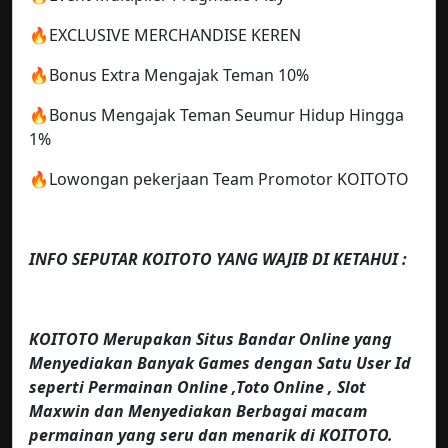
🔥EXCLUSIVE MERCHANDISE KEREN
🔥Bonus Extra Mengajak Teman 10%
🔥Bonus Mengajak Teman Seumur Hidup Hingga
1%
🔥Lowongan pekerjaan Team Promotor KOITOTO
INFO SEPUTAR KOITOTO YANG WAJIB DI KETAHUI :
KOITOTO Merupakan Situs Bandar Online yang
Menyediakan Banyak Games dengan Satu User Id
seperti Permainan Online ,Toto Online , Slot
Maxwin dan Menyediakan Berbagai macam
permainan yang seru dan menarik di KOITOTO.