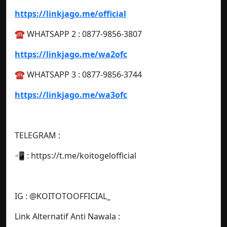
https://linkjago.me/official
☎️ WHATSAPP 2 : 0877-9856-3807
https://linkjago.me/wa2ofc
☎️ WHATSAPP 3 : 0877-9856-3744
https://linkjago.me/wa3ofc
TELEGRAM :
📲 : https://t.me/koitogelofficial
IG : @KOITOTOOFFICIAL_
Link Alternatif Anti Nawala :