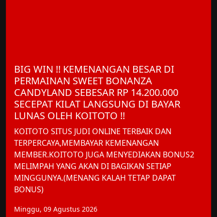
BIG WIN !! KEMENANGAN BESAR DI
PERMAINAN SWEET BONANZA
CANDYLAND SEBESAR RP 14.200.000
SECEPAT KILAT LANGSUNG DI BAYAR
LUNAS OLEH KOITOTO !!
KOITOTO SITUS JUDI ONLINE TERBAIK DAN
TERPERCAYA,MEMBAYAR KEMENANGAN
MEMBER.KOITOTO JUGA MENYEDIAKAN BONUS2
MELIMPAH YANG AKAN DI BAGIKAN SETIAP
MINGGUNYA.(MENANG KALAH TETAP DAPAT
BONUS)
Minggu, 09 Agustus 2026