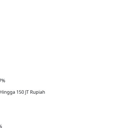
.7%
Hingga 150 JT Rupiah
%