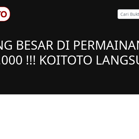
NG BESAR DI PERMAINA
.000 !!! KOITOTO LANG