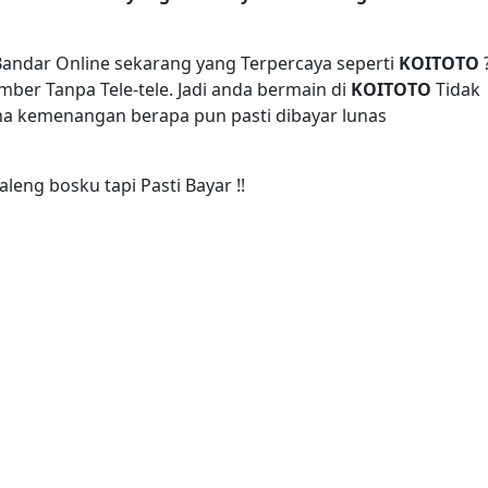
andar Online sekarang yang Terpercaya seperti
KOITOTO
r Tanpa Tele-tele. Jadi anda bermain di
KOITOTO
Tidak
a kemenangan berapa pun pasti dibayar lunas
leng bosku tapi Pasti Bayar !!