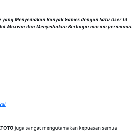
e yang Menyediakan Banyak Games dengan Satu User Id
 , Slot Maxwin dan Menyediakan Berbagai macam permaina
koi
ITOTO
juga sangat mengutamakan kepuasan semua