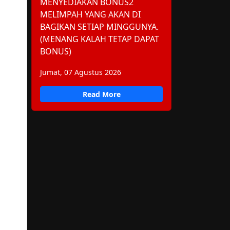
MENYEDIAKAN BONUS2
MELIMPAH YANG AKAN DI
BAGIKAN SETIAP MINGGUNYA.
(MENANG KALAH TETAP DAPAT
BONUS)
Jumat, 07 Agustus 2026
Read More