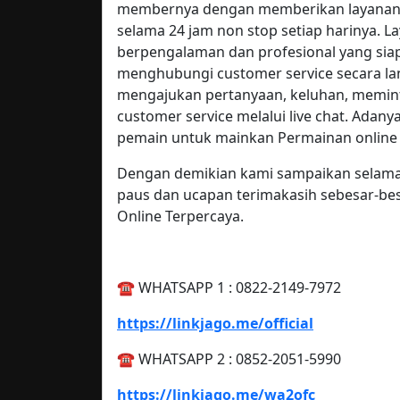
membernya dengan memberikan layanan t
selama 24 jam non stop setiap harinya. L
berpengalaman dan profesional yang sia
menghubungi customer service secara lang
mengajukan pertanyaan, keluhan, meminta
customer service melalui live chat. Ada
pemain untuk mainkan Permainan online 
Dengan demikian kami sampaikan selama
paus dan ucapan terimakasih sebesar-be
Online Terpercaya.
☎️ WHATSAPP 1 : 0822-2149-7972
https://linkjago.me/official
☎️ WHATSAPP 2 : 0852-2051-5990
https://linkjago.me/wa2ofc