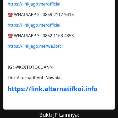
https://linkjago.me/official
☎️ WHATSAPP 2 : 0859-2112-9415
https://linkjago.me/official
☎️ WHATSAPP 3 : 0852-1163-4353
https://linkjago.me/wa3ofc
IG : @KOITOTOCUANN
Link Alternatif Anti Nawala :
https://link.alternatifkoi.info
Bukti JP Lainnya: