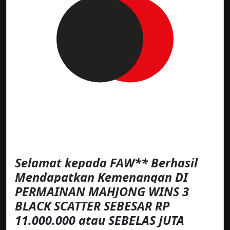
Selamat kepada FAW** Berhasil
Mendapatkan Kemenangan DI
PERMAINAN MAHJONG WINS 3
BLACK SCATTER SEBESAR RP
11.000.000 atau SEBELAS JUTA