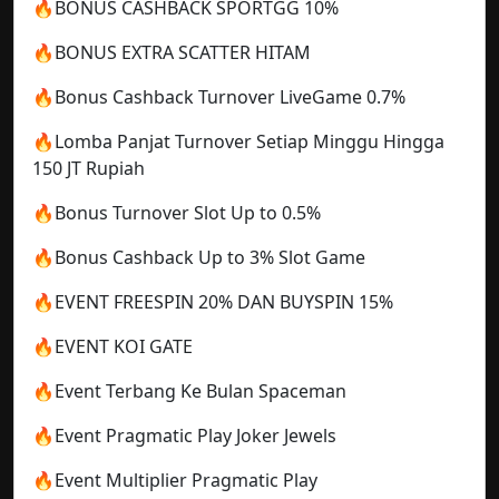
🔥BONUS CASHBACK SPORTGG 10%
🔥BONUS EXTRA SCATTER HITAM
🔥Bonus Cashback Turnover LiveGame 0.7%
🔥Lomba Panjat Turnover Setiap Minggu Hingga
150 JT Rupiah
🔥Bonus Turnover Slot Up to 0.5%
🔥Bonus Cashback Up to 3% Slot Game
🔥EVENT FREESPIN 20% DAN BUYSPIN 15%
🔥EVENT KOI GATE
🔥Event Terbang Ke Bulan Spaceman
🔥Event Pragmatic Play Joker Jewels
🔥Event Multiplier Pragmatic Play