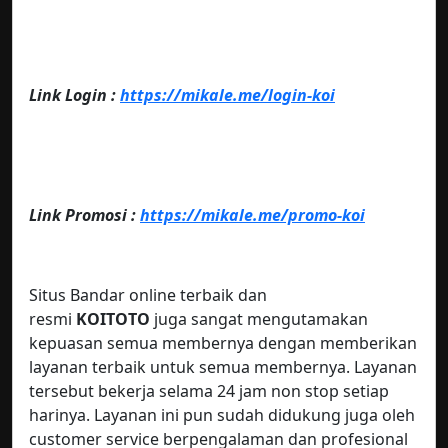
Link Login :
https://mikale.me/login-koi
Link Promosi :
https://mikale.me/promo-koi
Situs Bandar online terbaik dan
resmi
KOITOTO
juga sangat mengutamakan
kepuasan semua membernya dengan memberikan
layanan terbaik untuk semua membernya. Layanan
tersebut bekerja selama 24 jam non stop setiap
harinya. Layanan ini pun sudah didukung juga oleh
customer service berpengalaman dan profesional