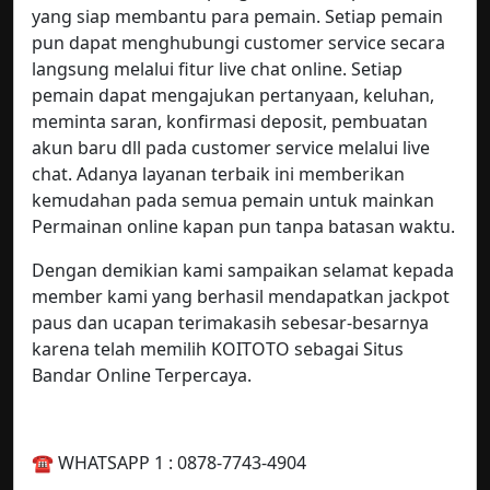
yang siap membantu para pemain. Setiap pemain
pun dapat menghubungi customer service secara
langsung melalui fitur live chat online. Setiap
pemain dapat mengajukan pertanyaan, keluhan,
meminta saran, konfirmasi deposit, pembuatan
akun baru dll pada customer service melalui live
chat. Adanya layanan terbaik ini memberikan
kemudahan pada semua pemain untuk mainkan
Permainan online kapan pun tanpa batasan waktu.
Dengan demikian kami sampaikan selamat kepada
member kami yang berhasil mendapatkan jackpot
paus dan ucapan terimakasih sebesar-besarnya
karena telah memilih KOITOTO sebagai Situs
Bandar Online Terpercaya.
☎️ WHATSAPP 1 : 0878-7743-4904