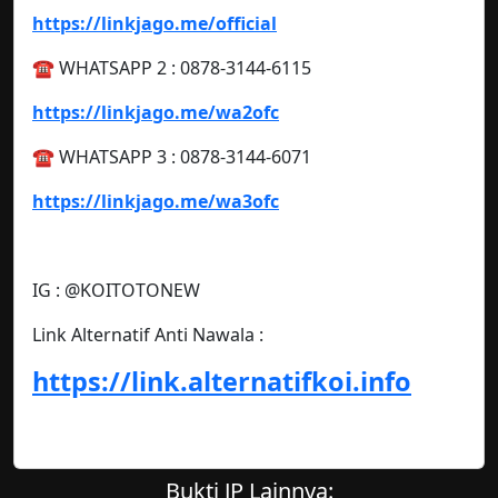
https://linkjago.me/official
☎️ WHATSAPP 2 : 0878-3144-6115
https://linkjago.me/wa2ofc
☎️ WHATSAPP 3 : 0878-3144-6071
https://linkjago.me/wa3ofc
IG : @KOITOTONEW
Link Alternatif Anti Nawala :
https://link.alternatifkoi.info
Bukti JP Lainnya: