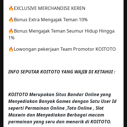
🔥EXCLUSIVE MERCHANDISE KEREN
🔥Bonus Extra Mengajak Teman 10%
🔥Bonus Mengajak Teman Seumur Hidup Hingga
1%
🔥Lowongan pekerjaan Team Promotor KOITOTO
INFO SEPUTAR KOITOTO YANG WAJIB DI KETAHUI :
KOITOTO Merupakan Situs Bandar Online yang
Menyediakan Banyak Games dengan Satu User Id
seperti Permainan Online ,Toto Online , Slot
Maxwin dan Menyediakan Berbagai macam
permainan yang seru dan menarik di KOITOTO.