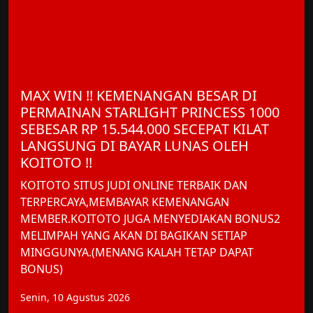
MAX WIN !! KEMENANGAN BESAR DI
PERMAINAN STARLIGHT PRINCESS 1000
SEBESAR RP 15.544.000 SECEPAT KILAT
LANGSUNG DI BAYAR LUNAS OLEH
KOITOTO !!
KOITOTO SITUS JUDI ONLINE TERBAIK DAN
TERPERCAYA,MEMBAYAR KEMENANGAN
MEMBER.KOITOTO JUGA MENYEDIAKAN BONUS2
MELIMPAH YANG AKAN DI BAGIKAN SETIAP
MINGGUNYA.(MENANG KALAH TETAP DAPAT
BONUS)
Senin, 10 Agustus 2026