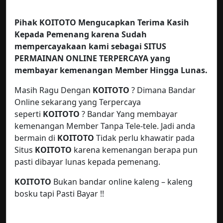
Pihak KOITOTO Mengucapkan Terima Kasih
Kepada Pemenang karena Sudah
mempercayakaan kami sebagai SITUS
PERMAINAN ONLINE TERPERCAYA yang
membayar kemenangan Member Hingga Lunas.
Masih Ragu Dengan
KOITOTO
? Dimana Bandar
Online sekarang yang Terpercaya
seperti
KOITOTO
? Bandar Yang membayar
kemenangan Member Tanpa Tele-tele. Jadi anda
bermain di
KOITOTO
Tidak perlu khawatir pada
Situs
KOITOTO
karena kemenangan berapa pun
pasti dibayar lunas kepada pemenang.
KOITOTO
Bukan bandar online kaleng – kaleng
bosku tapi Pasti Bayar !!