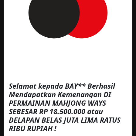
Selamat kepada BAY** Berhasil
Mendapatkan Kemenangan DI
PERMAINAN MAHJONG WAYS
SEBESAR RP 18.500.000 atau
DELAPAN BELAS JUTA LIMA RATUS
RIBU RUPIAH !