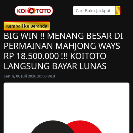
Kembali ke Beranda
BIG WIN !! MENANG BESAR DI
PERMAINAN MAHJONG WAYS
RP 18.500.000 !!! KOITOTO
LANGSUNG BAYAR LUNAS
Senin, 06 Juli 2026 20:05 WIB