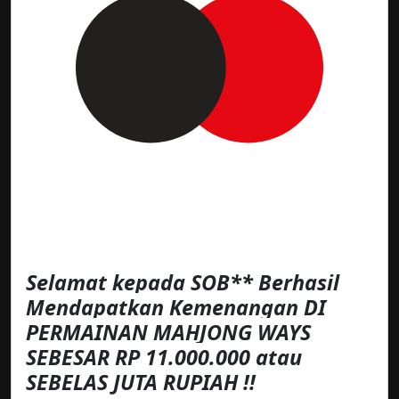
Selamat kepada SOB** Berhasil
Mendapatkan Kemenangan DI
PERMAINAN MAHJONG WAYS
SEBESAR RP 11.000.000 atau
SEBELAS JUTA RUPIAH !!