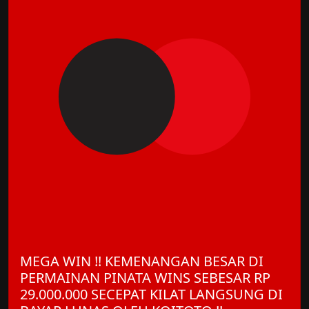
MEGA WIN !! KEMENANGAN BESAR DI
PERMAINAN PINATA WINS SEBESAR RP
29.000.000 SECEPAT KILAT LANGSUNG DI