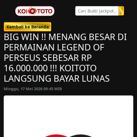
Kembali ke Beranda
BIG WIN !! MENANG BESAR DI
PERMAINAN LEGEND OF
PERSEUS SEBESAR RP
16.000.000 !!! KOITOTO
LANGSUNG BAYAR LUNAS
Minggu, 17 Mei 2026 09:45 WIB