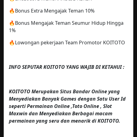
🔥Bonus Extra Mengajak Teman 10%
🔥Bonus Mengajak Teman Seumur Hidup Hingga
1%
🔥Lowongan pekerjaan Team Promotor KOITOTO
INFO SEPUTAR KOITOTO YANG WAJIB DI KETAHUI :
KOITOTO Merupakan Situs Bandar Online yang
Menyediakan Banyak Games dengan Satu User Id
seperti Permainan Online ,Toto Online , Slot
Maxwin dan Menyediakan Berbagai macam
permainan yang seru dan menarik di KOITOTO.