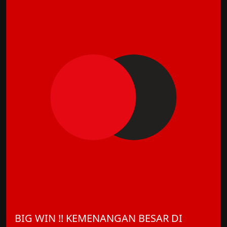
BIG WIN !! KEMENANGAN BESAR DI