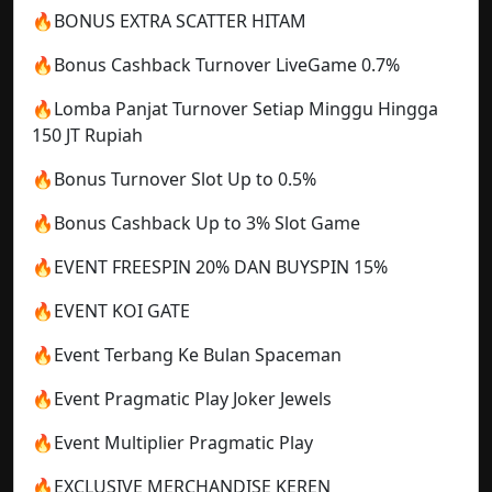
🔥BONUS EXTRA SCATTER HITAM
🔥Bonus Cashback Turnover LiveGame 0.7%
🔥Lomba Panjat Turnover Setiap Minggu Hingga
150 JT Rupiah
🔥Bonus Turnover Slot Up to 0.5%
🔥Bonus Cashback Up to 3% Slot Game
🔥EVENT FREESPIN 20% DAN BUYSPIN 15%
🔥EVENT KOI GATE
🔥Event Terbang Ke Bulan Spaceman
🔥Event Pragmatic Play Joker Jewels
🔥Event Multiplier Pragmatic Play
🔥EXCLUSIVE MERCHANDISE KEREN