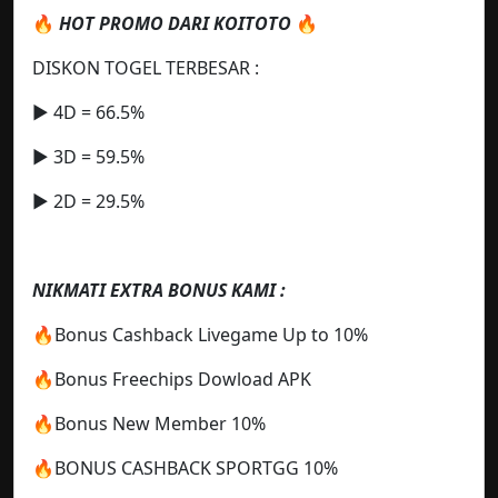
🔥
HOT PROMO DARI KOITOTO
🔥
DISKON TOGEL TERBESAR :
▶️ 4D = 66.5%
▶️ 3D = 59.5%
▶️ 2D = 29.5%
NIKMATI EXTRA BONUS KAMI :
🔥Bonus Cashback Livegame Up to 10%
🔥Bonus Freechips Dowload APK
🔥Bonus New Member 10%
🔥BONUS CASHBACK SPORTGG 10%