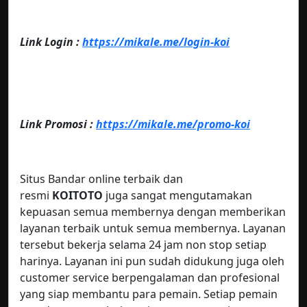
Link Login :
https://mikale.me/login-koi
Link Promosi :
https://mikale.me/promo-koi
Situs Bandar online terbaik dan
resmi
KOITOTO
juga sangat mengutamakan
kepuasan semua membernya dengan memberikan
layanan terbaik untuk semua membernya. Layanan
tersebut bekerja selama 24 jam non stop setiap
harinya. Layanan ini pun sudah didukung juga oleh
customer service berpengalaman dan profesional
yang siap membantu para pemain. Setiap pemain