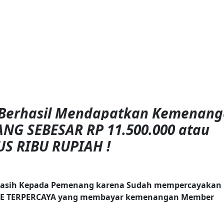
 Berhasil Mendapatkan Kemenan
NG SEBESAR RP 11.500.000 atau
US RIBU RUPIAH !
Kasih Kepada Pemenang karena Sudah mempercayakan
NE TERPERCAYA yang membayar kemenangan Member