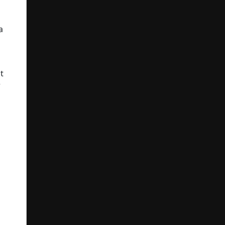
a
t
r