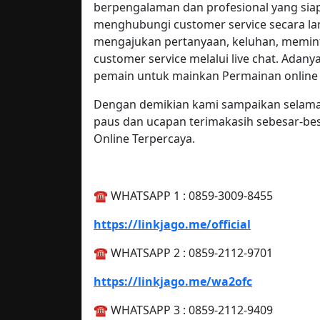
berpengalaman dan profesional yang sia
menghubungi customer service secara lang
mengajukan pertanyaan, keluhan, meminta
customer service melalui live chat. Ada
pemain untuk mainkan Permainan online 
Dengan demikian kami sampaikan selama
paus dan ucapan terimakasih sebesar-be
Online Terpercaya.
☎️ WHATSAPP 1 : 0859-3009-8455
https://linkjago.me/official
☎️ WHATSAPP 2 : 0859-2112-9701
https://linkjago.me/wa2ofc
☎️ WHATSAPP 3 : 0859-2112-9409