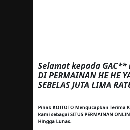
Selamat kepada GAC**
DI PERMAINAN HE HE YA
SEBELAS JUTA LIMA RAT
Pihak KOITOTO Mengucapkan Terima 
kami sebagai SITUS PERMAINAN ONLI
Hingga Lunas.