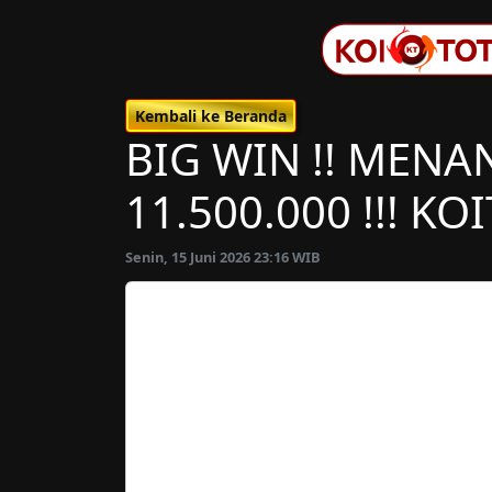
Kembali ke Beranda
BIG WIN !! MENA
11.500.000 !!! 
Senin, 15 Juni 2026 23:16 WIB