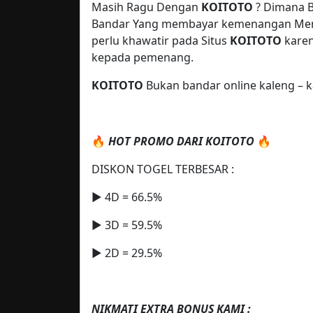
Masih Ragu Dengan
KOITOTO
? Dimana B
Bandar Yang membayar kemenangan Membe
perlu khawatir pada Situs
KOITOTO
karen
kepada pemenang.
KOITOTO
Bukan bandar online kaleng – ka
🔥
HOT PROMO DARI KOITOTO
🔥
DISKON TOGEL TERBESAR :
▶️ 4D = 66.5%
▶️ 3D = 59.5%
▶️ 2D = 29.5%
NIKMATI EXTRA BONUS KAMI :