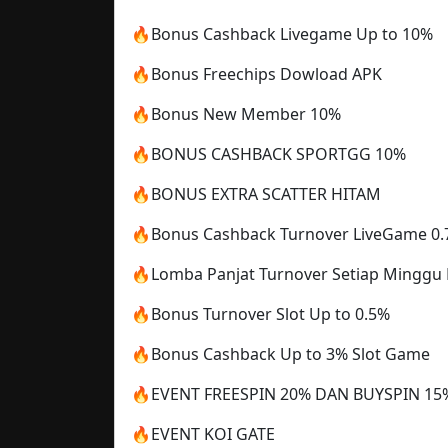
🔥Bonus Cashback Livegame Up to 10%
🔥Bonus Freechips Dowload APK
🔥Bonus New Member 10%
🔥BONUS CASHBACK SPORTGG 10%
🔥BONUS EXTRA SCATTER HITAM
🔥Bonus Cashback Turnover LiveGame 0
🔥Lomba Panjat Turnover Setiap Minggu 
🔥Bonus Turnover Slot Up to 0.5%
🔥Bonus Cashback Up to 3% Slot Game
🔥EVENT FREESPIN 20% DAN BUYSPIN 15
🔥EVENT KOI GATE