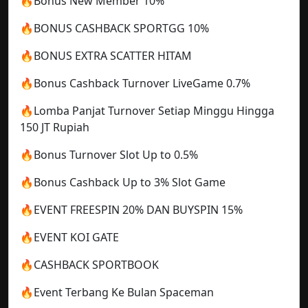
🔥Bonus New Member 10%
🔥BONUS CASHBACK SPORTGG 10%
🔥BONUS EXTRA SCATTER HITAM
🔥Bonus Cashback Turnover LiveGame 0.7%
🔥Lomba Panjat Turnover Setiap Minggu Hingga
150 JT Rupiah
🔥Bonus Turnover Slot Up to 0.5%
🔥Bonus Cashback Up to 3% Slot Game
🔥EVENT FREESPIN 20% DAN BUYSPIN 15%
🔥EVENT KOI GATE
🔥
CASHBACK SPORTBOOK
🔥Event Terbang Ke Bulan Spaceman