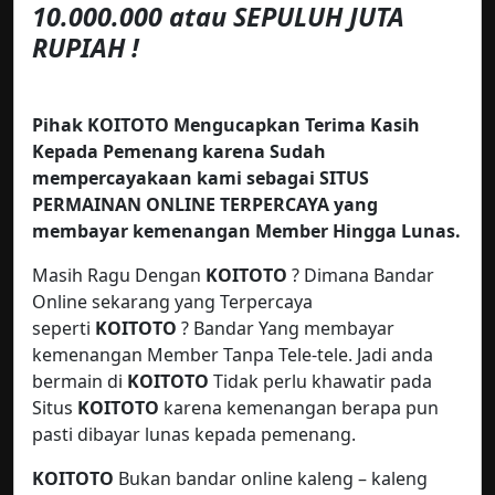
10.000.000 atau SEPULUH JUTA
RUPIAH !
Pihak KOITOTO Mengucapkan Terima Kasih
Kepada Pemenang karena Sudah
mempercayakaan kami sebagai SITUS
PERMAINAN ONLINE TERPERCAYA yang
membayar kemenangan Member Hingga Lunas.
Masih Ragu Dengan
KOITOTO
? Dimana Bandar
Online sekarang yang Terpercaya
seperti
KOITOTO
? Bandar Yang membayar
kemenangan Member Tanpa Tele-tele. Jadi anda
bermain di
KOITOTO
Tidak perlu khawatir pada
Situs
KOITOTO
karena kemenangan berapa pun
pasti dibayar lunas kepada pemenang.
KOITOTO
Bukan bandar online kaleng – kaleng