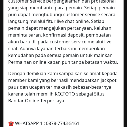
customer service berpengalaman dan profesional
yang siap membantu para pemain. Setiap pemain
pun dapat menghubungi customer service secara
langsung melalui fitur live chat online. Setiap
pemain dapat mengajukan pertanyaan, keluhan,
meminta saran, konfirmasi deposit, pembuatan
akun baru dll pada customer service melalui live
chat. Adanya layanan terbaik ini memberikan
kemudahan pada semua pemain untuk mainkan
Permainan online kapan pun tanpa batasan waktu.
Dengan demikian kami sampaikan selamat kepada
member kami yang berhasil mendapatkan jackpot
paus dan ucapan terimakasih sebesar-besarnya
karena telah memilih KOITOTO sebagai Situs
Bandar Online Terpercaya.
☎️ WHATSAPP 1 : 0878-7743-5161