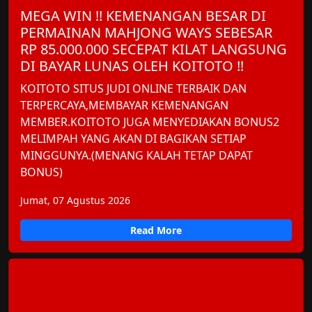
MEGA WIN !! KEMENANGAN BESAR DI
PERMAINAN MAHJONG WAYS SEBESAR
RP 85.000.000 SECEPAT KILAT LANGSUNG
DI BAYAR LUNAS OLEH KOITOTO !!
KOITOTO SITUS JUDI ONLINE TERBAIK DAN
TERPERCAYA,MEMBAYAR KEMENANGAN
MEMBER.KOITOTO JUGA MENYEDIAKAN BONUS2
MELIMPAH YANG AKAN DI BAGIKAN SETIAP
MINGGUNYA.(MENANG KALAH TETAP DAPAT
BONUS)
Jumat, 07 Agustus 2026
Read More