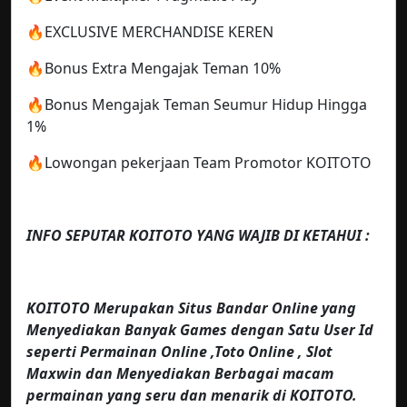
🔥EXCLUSIVE MERCHANDISE KEREN
🔥Bonus Extra Mengajak Teman 10%
🔥Bonus Mengajak Teman Seumur Hidup Hingga
1%
🔥Lowongan pekerjaan Team Promotor KOITOTO
INFO SEPUTAR KOITOTO YANG WAJIB DI KETAHUI :
KOITOTO Merupakan Situs Bandar Online yang
Menyediakan Banyak Games dengan Satu User Id
seperti Permainan Online ,Toto Online , Slot
Maxwin dan Menyediakan Berbagai macam
permainan yang seru dan menarik di KOITOTO.