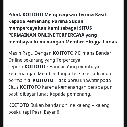
Pihak KOITOTO Mengucapkan Terima Kasih
Kepada Pemenang karena Sudah
mempercayakan kami sebagai SITUS
PERMAINAN ONLINE TERPERCAYA yang
membayar kemenangan Member Hingga Lunas.
Masih Ragu Dengan
KOITOTO
? Dimana Bandar
Online sekarang yang Terpercaya
seperti
KOITOTO
? Bandar Yang membayar
kemenangan Member Tanpa Tele-tele. Jadi anda
bermain di
KOITOTO
Tidak perlu khawatir pada
Situs
KOITOTO
karena kemenangan berapa pun
pasti dibayar lunas kepada pemenang.
KOITOTO
Bukan bandar online kaleng – kaleng
bosku tapi Pasti Bayar !!