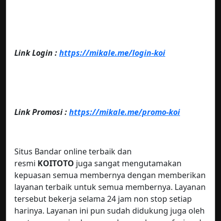
Link Login :
https://mikale.me/login-koi
Link Promosi :
https://mikale.me/promo-koi
Situs Bandar online terbaik dan
resmi
KOITOTO
juga sangat mengutamakan
kepuasan semua membernya dengan memberikan
layanan terbaik untuk semua membernya. Layanan
tersebut bekerja selama 24 jam non stop setiap
harinya. Layanan ini pun sudah didukung juga oleh