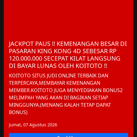
JACKPOT PAUS !! KEMENANGAN BESAR DI
PASARAN KING KONG 4D SEBESAR RP
120.000.000 SECEPAT KILAT LANGSUNG
DI BAYAR LUNAS OLEH KOITOTO !!
KOITOTO SITUS JUDI ONLINE TERBAIK DAN
TERPERCAYA,MEMBAYAR KEMENANGAN
MEMBER.KOITOTO JUGA MENYEDIAKAN BONUS2
MELIMPAH YANG AKAN DI BAGIKAN SETIAP
MINGGUNYA.(MENANG KALAH TETAP DAPAT
BONUS)
Jumat, 07 Agustus 2026