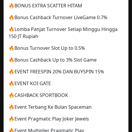
🔥BONUS EXTRA SCATTER HITAM
🔥Bonus Cashback Turnover LiveGame 0.7%
🔥Lomba Panjat Turnover Setiap Minggu Hingga
150 JT Rupiah
🔥Bonus Turnover Slot Up to 0.5%
🔥Bonus Cashback Up to 3% Slot Game
🔥EVENT FREESPIN 20% DAN BUYSPIN 15%
🔥EVENT KOI GATE
🔥
CASHBACK SPORTBOOK
🔥Event Terbang Ke Bulan Spaceman
🔥Event Pragmatic Play Joker Jewels
🔥Event Multiplier Pragmatic Play