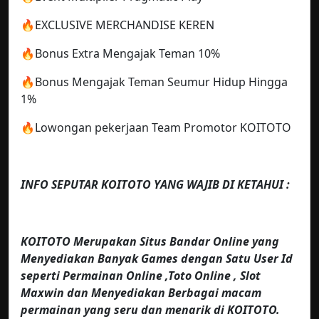
🔥EXCLUSIVE MERCHANDISE KEREN
🔥Bonus Extra Mengajak Teman 10%
🔥Bonus Mengajak Teman Seumur Hidup Hingga
1%
🔥Lowongan pekerjaan Team Promotor KOITOTO
INFO SEPUTAR KOITOTO YANG WAJIB DI KETAHUI :
KOITOTO Merupakan Situs Bandar Online yang
Menyediakan Banyak Games dengan Satu User Id
seperti Permainan Online ,Toto Online , Slot
Maxwin dan Menyediakan Berbagai macam
permainan yang seru dan menarik di KOITOTO.