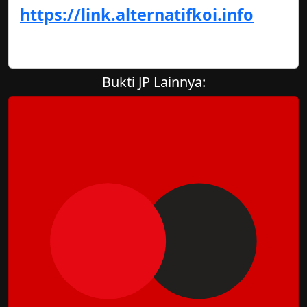
https://link.alternatifkoi.info
Bukti JP Lainnya: