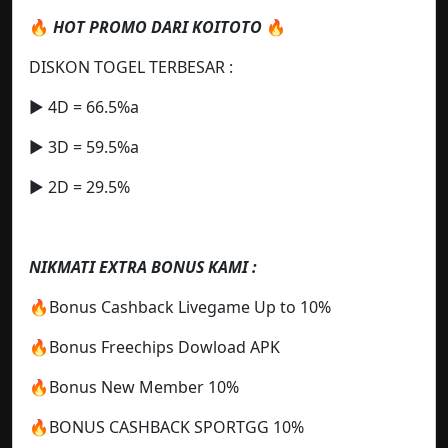
🔥
HOT PROMO DARI KOITOTO
🔥
DISKON TOGEL TERBESAR :
▶️ 4D = 66.5%a
▶️ 3D = 59.5%a
▶️ 2D = 29.5%
NIKMATI EXTRA BONUS KAMI :
🔥Bonus Cashback Livegame Up to 10%
🔥Bonus Freechips Dowload APK
🔥Bonus New Member 10%
🔥BONUS CASHBACK SPORTGG 10%