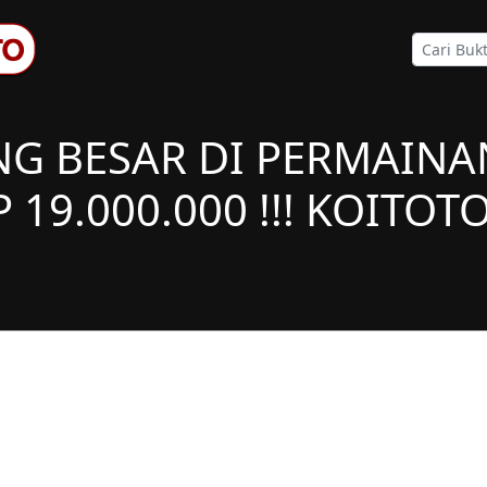
NG BESAR DI PERMAINA
 19.000.000 !!! KOITO