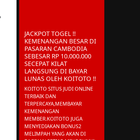
?
JACKPOT TOGEL !!
KEMENANGAN BESAR DI
PASARAN CAMBODIA
SEBESAR RP 10.000.000
SECEPAT KILAT
LANGSUNG DI BAYAR
LUNAS OLEH KOITOTO !!
KOITOTO SITUS JUDI ONLINE
TERBAIK DAN
TERPERCAYA,MEMBAYAR
KEMENANGAN
MEMBER.KOITOTO JUGA
MENYEDIAKAN BONUS2
MELIMPAH YANG AKAN DI