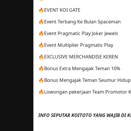
🔥EVENT KOI GATE
🔥Event Terbang Ke Bulan Spaceman
🔥Event Pragmatic Play Joker Jewels
🔥Event Multiplier Pragmatic Play
🔥EXCLUSIVE MERCHANDISE KEREN
🔥Bonus Extra Mengajak Teman 10%
🔥Bonus Mengajak Teman Seumur Hidup
🔥Lowongan pekerjaan Team Promotor 
INFO SEPUTAR KOITOTO YANG WAJIB DI K