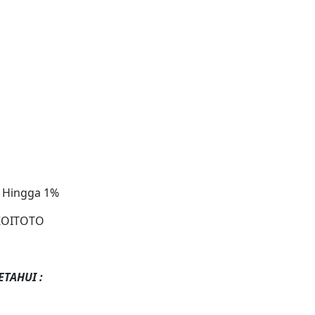
 Hingga 1%
KOITOTO
ETAHUI :