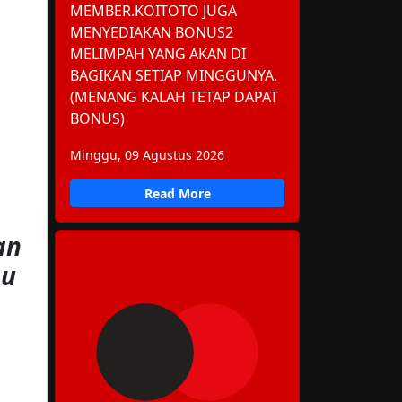
MEMBER.KOITOTO JUGA
MENYEDIAKAN BONUS2
MELIMPAH YANG AKAN DI
BAGIKAN SETIAP MINGGUNYA.
(MENANG KALAH TETAP DAPAT
BONUS)
Minggu, 09 Agustus 2026
Read More
an
au