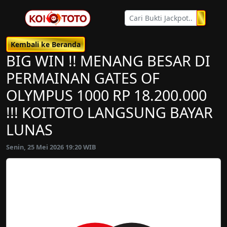
Kembali ke Beranda
BIG WIN !! MENANG BESAR DI
PERMAINAN GATES OF
OLYMPUS 1000 RP 18.200.000
!!! KOITOTO LANGSUNG BAYAR
LUNAS
Senin, 25 Mei 2026 19:20 WIB