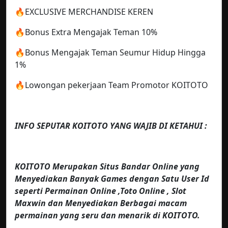
🔥EXCLUSIVE MERCHANDISE KEREN
🔥Bonus Extra Mengajak Teman 10%
🔥Bonus Mengajak Teman Seumur Hidup Hingga
1%
🔥Lowongan pekerjaan Team Promotor KOITOTO
INFO SEPUTAR KOITOTO YANG WAJIB DI KETAHUI :
KOITOTO Merupakan Situs Bandar Online yang
Menyediakan Banyak Games dengan Satu User Id
seperti Permainan Online ,Toto Online , Slot
Maxwin dan Menyediakan Berbagai macam
permainan yang seru dan menarik di KOITOTO.