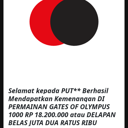
Selamat kepada PUT** Berhasil
Mendapatkan Kemenangan DI
PERMAINAN GATES OF OLYMPUS
1000 RP 18.200.000 atau DELAPAN
BELAS JUTA DUA RATUS RIBU