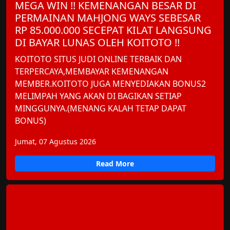
MEGA WIN !! KEMENANGAN BESAR DI
PERMAINAN MAHJONG WAYS SEBESAR
RP 85.000.000 SECEPAT KILAT LANGSUNG
DI BAYAR LUNAS OLEH KOITOTO !!
KOITOTO SITUS JUDI ONLINE TERBAIK DAN
TERPERCAYA,MEMBAYAR KEMENANGAN
MEMBER.KOITOTO JUGA MENYEDIAKAN BONUS2
MELIMPAH YANG AKAN DI BAGIKAN SETIAP
MINGGUNYA.(MENANG KALAH TETAP DAPAT
BONUS)
Jumat, 07 Agustus 2026
Read More