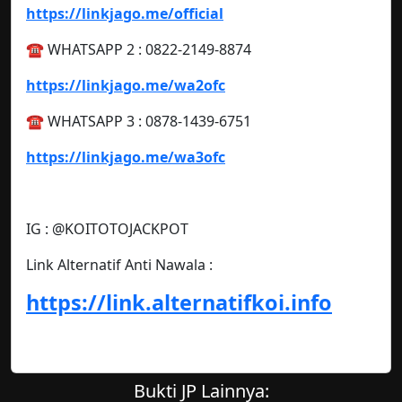
https://linkjago.me/official
☎️ WHATSAPP 2 : 0822-2149-8874
https://linkjago.me/wa2ofc
☎️ WHATSAPP 3 : 0878-1439-6751
https://linkjago.me/wa3ofc
IG : @KOITOTOJACKPOT
Link Alternatif Anti Nawala :
https://link.alternatifkoi.info
Bukti JP Lainnya: