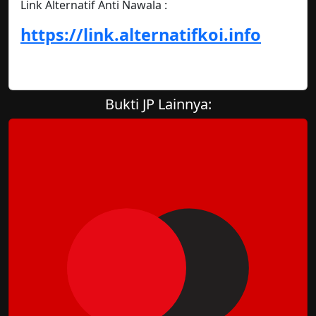
Link Alternatif Anti Nawala :
https://link.alternatifkoi.info
Bukti JP Lainnya: