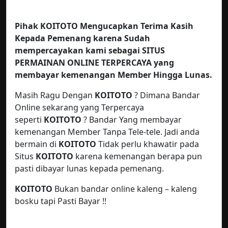
Pihak KOITOTO Mengucapkan Terima Kasih
Kepada Pemenang karena Sudah
mempercayakan kami sebagai SITUS
PERMAINAN ONLINE TERPERCAYA yang
membayar kemenangan Member Hingga Lunas.
Masih Ragu Dengan
KOITOTO
? Dimana Bandar
Online sekarang yang Terpercaya
seperti
KOITOTO
? Bandar Yang membayar
kemenangan Member Tanpa Tele-tele. Jadi anda
bermain di
KOITOTO
Tidak perlu khawatir pada
Situs
KOITOTO
karena kemenangan berapa pun
pasti dibayar lunas kepada pemenang.
KOITOTO
Bukan bandar online kaleng – kaleng
bosku tapi Pasti Bayar !!