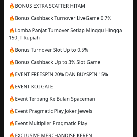
🔥BONUS EXTRA SCATTER HITAM
🔥Bonus Cashback Turnover LiveGame 0.7%
🔥Lomba Panjat Turnover Setiap Minggu Hingga
150 JT Rupiah
🔥Bonus Turnover Slot Up to 0.5%
🔥Bonus Cashback Up to 3% Slot Game
🔥EVENT FREESPIN 20% DAN BUYSPIN 15%
🔥EVENT KOI GATE
🔥Event Terbang Ke Bulan Spaceman
🔥Event Pragmatic Play Joker Jewels
🔥Event Multiplier Pragmatic Play
🔥EXCLUSIVE MERCHANDISE KEREN