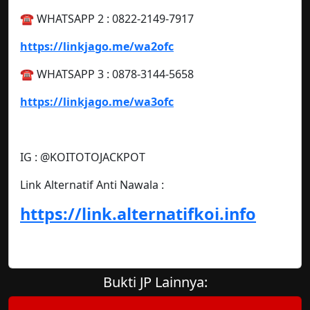
☎️ WHATSAPP 2 : 0822-2149-7917
https://linkjago.me/wa2ofc
☎️ WHATSAPP 3 : 0878-3144-5658
https://linkjago.me/wa3ofc
IG : @KOITOTOJACKPOT
Link Alternatif Anti Nawala :
https://link.alternatifkoi.info
Bukti JP Lainnya: