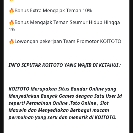
🔥Bonus Extra Mengajak Teman 10%
🔥Bonus Mengajak Teman Seumur Hidup Hingga
1%
🔥Lowongan pekerjaan Team Promotor KOITOTO
INFO SEPUTAR KOITOTO YANG WAJIB DI KETAHUI :
KOITOTO Merupakan Situs Bandar Online yang
Menyediakan Banyak Games dengan Satu User Id
seperti Permainan Online ,Toto Online , Slot
Maxwin dan Menyediakan Berbagai macam
permainan yang seru dan menarik di KOITOTO.