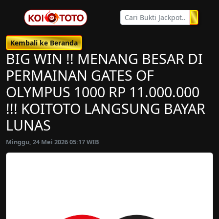
Kembali ke Beranda
BIG WIN !! MENANG BESAR DI
PERMAINAN GATES OF
OLYMPUS 1000 RP 11.000.000
!!! KOITOTO LANGSUNG BAYAR
LUNAS
Minggu, 24 Mei 2026 05:17 WIB