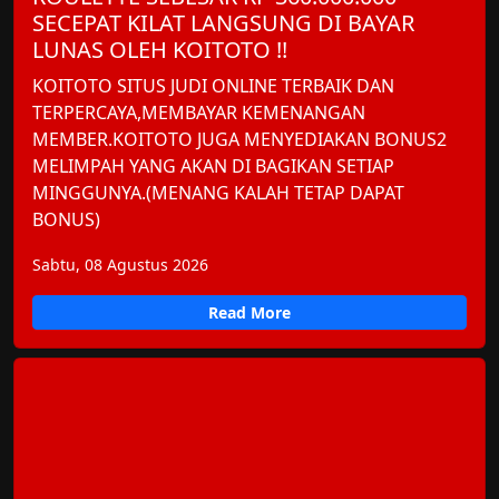
SECEPAT KILAT LANGSUNG DI BAYAR
LUNAS OLEH KOITOTO !!
KOITOTO SITUS JUDI ONLINE TERBAIK DAN
TERPERCAYA,MEMBAYAR KEMENANGAN
MEMBER.KOITOTO JUGA MENYEDIAKAN BONUS2
MELIMPAH YANG AKAN DI BAGIKAN SETIAP
MINGGUNYA.(MENANG KALAH TETAP DAPAT
BONUS)
Sabtu, 08 Agustus 2026
Read More