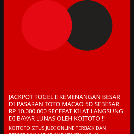
JACKPOT TOGEL !! KEMENANGAN BESAR
DI PASARAN TOTO MACAO 5D SEBESAR
RP 10.000.000 SECEPAT KILAT LANGSUNG
DI BAYAR LUNAS OLEH KOITOTO !!
KOITOTO SITUS JUDI ONLINE TERBAIK DAN