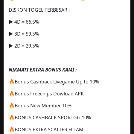
DISKON TOGEL TERBESAR :
▶️ 4D = 66.5%
▶️ 3D = 59.5%
▶️ 2D = 29.5%
NIKMATI EXTRA BONUS KAMI :
🔥Bonus Cashback Livegame Up to 10%
🔥Bonus Freechips Dowload APK
🔥Bonus New Member 10%
🔥BONUS CASHBACK SPORTGG 10%
🔥BONUS EXTRA SCATTER HITAM