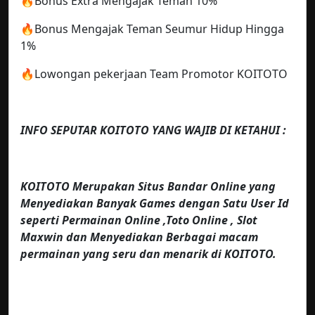
🔥Bonus Extra Mengajak Teman 10%
🔥Bonus Mengajak Teman Seumur Hidup Hingga
1%
🔥Lowongan pekerjaan Team Promotor KOITOTO
INFO SEPUTAR KOITOTO YANG WAJIB DI KETAHUI :
KOITOTO Merupakan Situs Bandar Online yang
Menyediakan Banyak Games dengan Satu User Id
seperti Permainan Online ,Toto Online , Slot
Maxwin dan Menyediakan Berbagai macam
permainan yang seru dan menarik di KOITOTO.