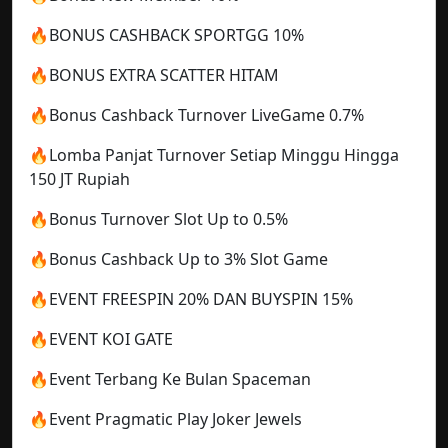
🔥BONUS CASHBACK SPORTGG 10%
🔥BONUS EXTRA SCATTER HITAM
🔥Bonus Cashback Turnover LiveGame 0.7%
🔥Lomba Panjat Turnover Setiap Minggu Hingga
150 JT Rupiah
🔥Bonus Turnover Slot Up to 0.5%
🔥Bonus Cashback Up to 3% Slot Game
🔥EVENT FREESPIN 20% DAN BUYSPIN 15%
🔥EVENT KOI GATE
🔥Event Terbang Ke Bulan Spaceman
🔥Event Pragmatic Play Joker Jewels