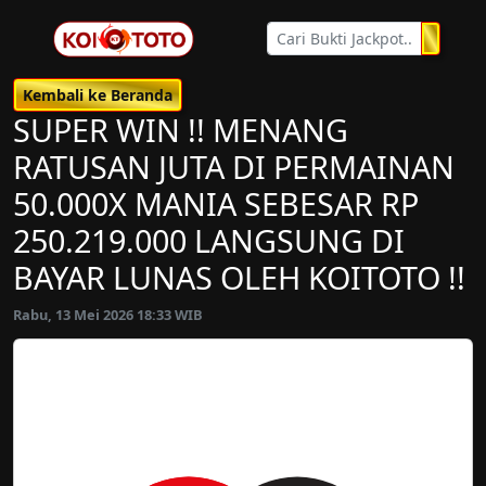
Kembali ke Beranda
SUPER WIN !! MENANG
RATUSAN JUTA DI PERMAINAN
50.000X MANIA SEBESAR RP
250.219.000 LANGSUNG DI
BAYAR LUNAS OLEH KOITOTO !!
Rabu, 13 Mei 2026 18:33 WIB