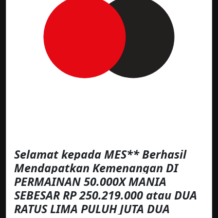
Selamat kepada MES** Berhasil
Mendapatkan Kemenangan DI
PERMAINAN 50.000X MANIA
SEBESAR RP 250.219.000 atau DUA
RATUS LIMA PULUH JUTA DUA