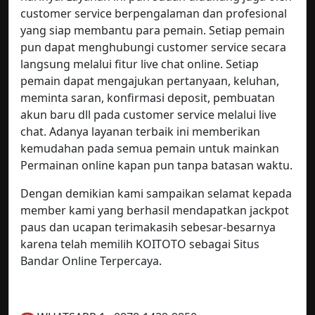
customer service berpengalaman dan profesional
yang siap membantu para pemain. Setiap pemain
pun dapat menghubungi customer service secara
langsung melalui fitur live chat online. Setiap
pemain dapat mengajukan pertanyaan, keluhan,
meminta saran, konfirmasi deposit, pembuatan
akun baru dll pada customer service melalui live
chat. Adanya layanan terbaik ini memberikan
kemudahan pada semua pemain untuk mainkan
Permainan online kapan pun tanpa batasan waktu.
Dengan demikian kami sampaikan selamat kepada
member kami yang berhasil mendapatkan jackpot
paus dan ucapan terimakasih sebesar-besarnya
karena telah memilih KOITOTO sebagai Situs
Bandar Online Terpercaya.