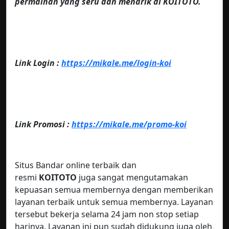
permainan yang seru dan menarik di KOITOTO.
Link Login :
https://mikale.me/login-koi
Link Promosi :
https://mikale.me/promo-koi
Situs Bandar online terbaik dan
resmi
KOITOTO
juga sangat mengutamakan
kepuasan semua membernya dengan memberikan
layanan terbaik untuk semua membernya. Layanan
tersebut bekerja selama 24 jam non stop setiap
harinya. Layanan ini pun sudah didukung juga oleh