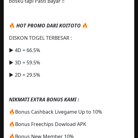
bosku tapi Pasti Bayar !!
🔥
HOT PROMO DARI KOITOTO
🔥
DISKON TOGEL TERBESAR :
▶️ 4D = 66.5%
▶️ 3D = 59.5%
▶️ 2D = 29.5%
NIKMATI EXTRA BONUS KAMI :
🔥Bonus Cashback Livegame Up to 10%
🔥Bonus Freechips Dowload APK
🔥Bonus New Member 10%