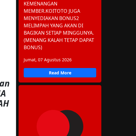
KEMENANGAN
MEMBER.KOITOTO JUGA
MENYEDIAKAN BONUS2
MELIMPAH YANG AKAN DI
BAGIKAN SETIAP MINGGUNYA.
(MENANG KALAH TETAP DAPAT
BONUS)
Jumat, 07 Agustus 2026
Read More
gan
MA
AH