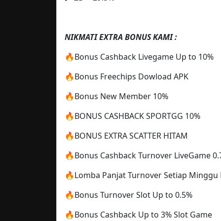
NIKMATI EXTRA BONUS KAMI :
🔥Bonus Cashback Livegame Up to 10%
🔥Bonus Freechips Dowload APK
🔥Bonus New Member 10%
🔥BONUS CASHBACK SPORTGG 10%
🔥BONUS EXTRA SCATTER HITAM
🔥Bonus Cashback Turnover LiveGame 0
🔥Lomba Panjat Turnover Setiap Minggu 
🔥Bonus Turnover Slot Up to 0.5%
🔥Bonus Cashback Up to 3% Slot Game