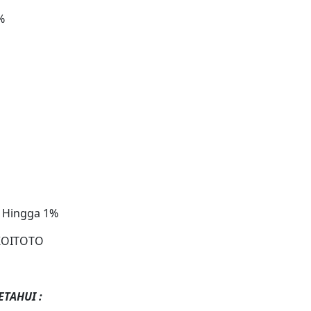
%
 Hingga 1%
KOITOTO
ETAHUI :