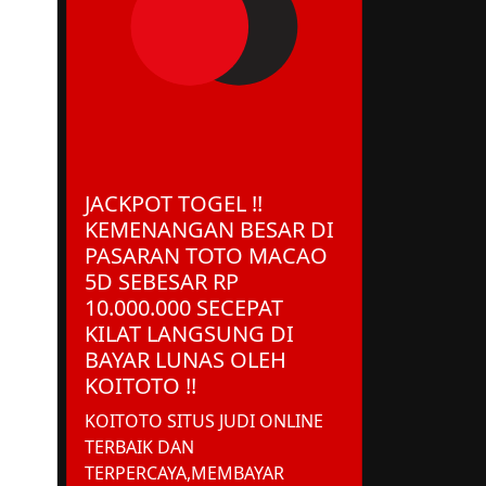
JACKPOT TOGEL !!
KEMENANGAN BESAR DI
PASARAN TOTO MACAO
5D SEBESAR RP
10.000.000 SECEPAT
KILAT LANGSUNG DI
BAYAR LUNAS OLEH
KOITOTO !!
KOITOTO SITUS JUDI ONLINE
TERBAIK DAN
TERPERCAYA,MEMBAYAR