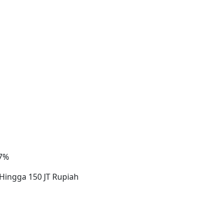
.7%
Hingga 150 JT Rupiah