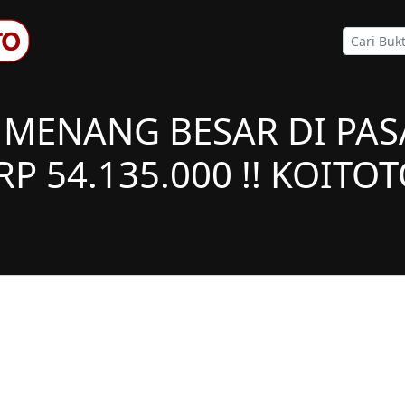
! MENANG BESAR DI PA
P 54.135.000 !! KOITO