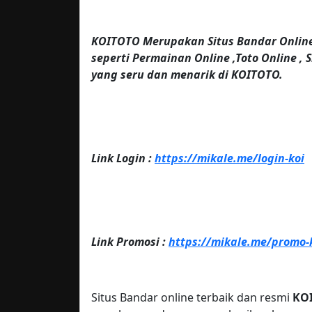
KOITOTO Merupakan Situs Bandar Onlin
seperti Permainan Online ,Toto Online
yang seru dan menarik di KOITOTO.
Link Login :
https://mikale.me/login-koi
Link Promosi :
https://mikale.me/promo-
Situs Bandar online terbaik dan resmi
KO