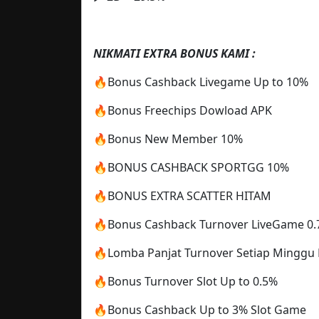
NIKMATI EXTRA BONUS KAMI :
🔥Bonus Cashback Livegame Up to 10%
🔥Bonus Freechips Dowload APK
🔥Bonus New Member 10%
🔥BONUS CASHBACK SPORTGG 10%
🔥BONUS EXTRA SCATTER HITAM
🔥Bonus Cashback Turnover LiveGame 0
🔥Lomba Panjat Turnover Setiap Minggu 
🔥Bonus Turnover Slot Up to 0.5%
🔥Bonus Cashback Up to 3% Slot Game