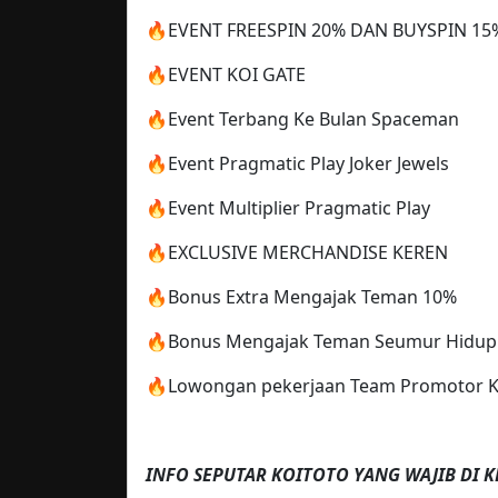
🔥EVENT FREESPIN 20% DAN BUYSPIN 15
🔥EVENT KOI GATE
🔥Event Terbang Ke Bulan Spaceman
🔥Event Pragmatic Play Joker Jewels
🔥Event Multiplier Pragmatic Play
🔥EXCLUSIVE MERCHANDISE KEREN
🔥Bonus Extra Mengajak Teman 10%
🔥Bonus Mengajak Teman Seumur Hidup
🔥Lowongan pekerjaan Team Promotor 
INFO SEPUTAR KOITOTO YANG WAJIB DI K