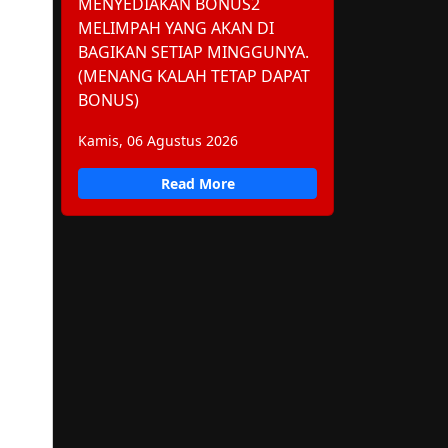
MENYEDIAKAN BONUS2
MELIMPAH YANG AKAN DI
BAGIKAN SETIAP MINGGUNYA.
(MENANG KALAH TETAP DAPAT
BONUS)
Kamis, 06 Agustus 2026
Read More