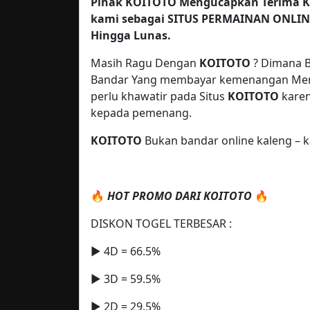
Pihak KOITOTO Mengucapkan Terima 
kami sebagai SITUS PERMAINAN ONLI
Hingga Lunas.
Masih Ragu Dengan
KOITOTO
? Dimana B
Bandar Yang membayar kemenangan Membe
perlu khawatir pada Situs
KOITOTO
karen
kepada pemenang.
KOITOTO
Bukan bandar online kaleng – ka
🔥
HOT PROMO DARI KOITOTO
🔥
DISKON TOGEL TERBESAR :
▶️ 4D = 66.5%
▶️ 3D = 59.5%
▶️ 2D = 29.5%