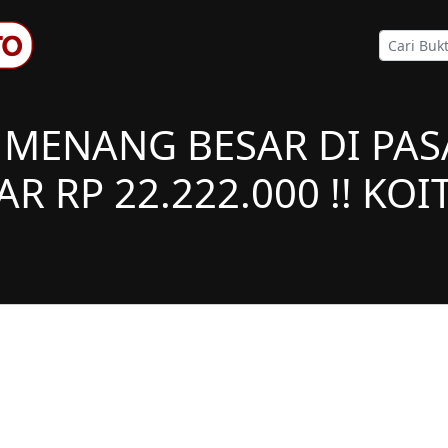
! MENANG BESAR DI PA
R RP 22.222.000 !! KO